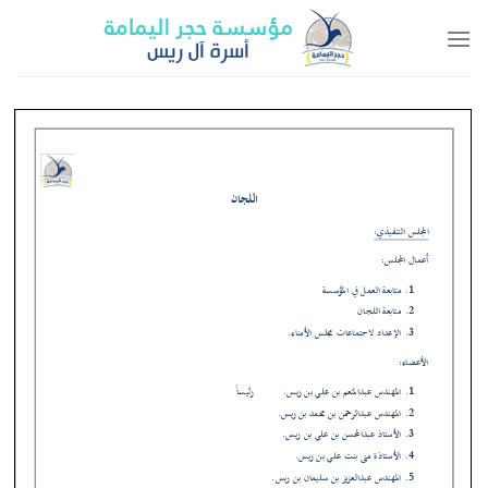
Ski
t
conten